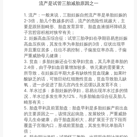
流产是试管三胎减胎原因之一
1. 流产：一般来说，三胎妊娠自然流产率是单胎妊娠的
2-3倍，胎儿个数越多的话，流产的危险性就越大，主
要是跟胚胎畸形、胎盘发育异常、胎盘血液循环障碍及
子宫腔容积相对狭窄有关；
2. 妊娠高血压综合征：试管三胎孕妇在孕期容易患妊娠
高血压疾病，其发生率为单胎妊娠的3倍，症状出现早
并且重症居多，往往不易控制，子痫发症率亦高，子痫
严重威胁母儿健康；
3. 贫血：多胎妊娠还会引发孕妇贫血，其几率是单胎的
2.4倍，由于孕妇血容量增加较多、铁元素的需要量大
所导致，在妊娠后半期大多有缺铁性贫血现象，如果叶
酸缺乏的话，可致巨幼红细胞性贫血，贫血导致胎儿缺
氧，进一步促进了胎儿宫内生长迟缓以及发育不良；
4. 羊水过多：多胎妊娠的孕妇，容易出现羊水过多的情
况，羊水过多发生率为12%，与多胎输血综合征及胎儿
畸形有关；
5. 胎盘早剥及前置胎盘：胎盘早剥是多胎妊娠产前出血
的主要原因之一，该情况起病急，发展较快，严重威胁
母儿生命健康，由于胎盘面积大，易扩展至子宫下段而
覆盖子宫颈内口，形成前置胎盘，其发生率比单胎高1
倍；
6. 肝内胆汁淤积：试管怀三胞胎，出现肝内胆汁淤积的