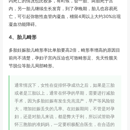
内死亡的情况也比较多，有时候，会一胎、两胎死于宫
内，另一胎儿继续生长发育，到了孕晚期，胎儿也容易死
亡，可引起弥散性血管内凝血，稽留4周以上大约30%出现
凝血功能障碍。
4、胎儿畸形
多胎妊娠胎儿畸形率比单胎要高2倍，畸形率增高的原因目
前尚不清楚，孕妇子宫内压迫也可致畸形足、先天性髋关
节脱位等胎儿局部畸形。
通常情况下，女性在促排怀孕成功之后，如果是三胎
或者是三胎以上，通常在怀孕的早期，需要进行减胎
手术，因为多胎妊娠有发生先兆流产，早产等风险较
大，增加妊娠丢失的几率。在妊娠期间，不管是对孕
妇，还是对胎儿来说，都是弊大于利，所以试管助孕
怀三胞胎的准妈妈，一定要积极配合医生，在合适的