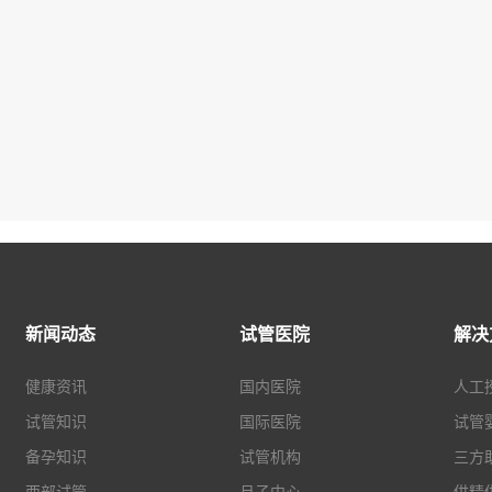
新闻动态
试管医院
解决
健康资讯
国内医院
人工
试管知识
国际医院
试管
备孕知识
试管机构
三方
西部试管
月子中心
供精