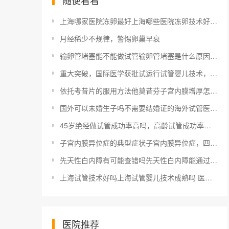
随便看看
上海哪家医院冻卵最好上海哪些医院冻卵技术好 怎样选择
月经稀少不规律，警惕卵巢早衰
输卵管堵塞能不能做试管输卵管堵塞是什么原因引起的？中医如何治疗
重大突破，国际医学获批试运行试管婴儿技术，辅助生殖市场潜力大
依托考昔片的服用方法他莫昔芬子宫内膜增厚怎么办 有哪些治疗方法
国外可以未婚生子吗不需要结婚证的海外试管医院有哪些 需要满足什么条件
45岁绝经做试管成功率高吗，高龄试管成功率影响因素及调理建议
子宫内膜异位症的典型症状子宫内膜异位症，四大症状不容忽视，一定要警惕！
先天性白内障有可能查错吗先天性白内障能通过第三代试管婴儿避免吗
上海试管技术好吗上海试管婴儿技术成熟吗 医院有哪些
医院推荐