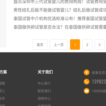
盘点深圳市三代试管婴儿的费用构成！试管费用
男性结扎后能不能做试管婴儿？结扎后做试管成
泰国试管中介机构优选标准公布！推荐泰国试管
泰国做供卵试管是否合法？在泰国做供卵试管需
首页
上一页
1
2
3
方案
关于我们
格鲁吉亚
139822
授精
中心简介
10000@
婴儿
联系我们
助孕
视频中心
供卵
友情链接