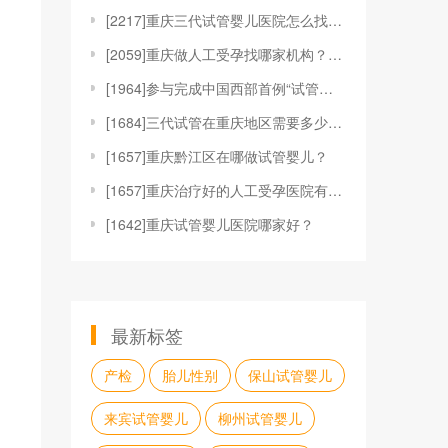
[
2217]重庆三代试管婴儿医院怎么找？排名前三医院
[
2059]重庆做人工受孕找哪家机构？这三家随便挑
[
1964]参与完成中国西部首例“试管婴儿”资深专家
[
1684]三代试管在重庆地区需要多少费用？
[
1657]重庆黔江区在哪做试管婴儿？
[
1657]重庆治疗好的人工受孕医院有哪些医院重庆人
[
1642]重庆试管婴儿医院哪家好？
最新标签
产检
胎儿性别
保山试管婴儿
来宾试管婴儿
柳州试管婴儿