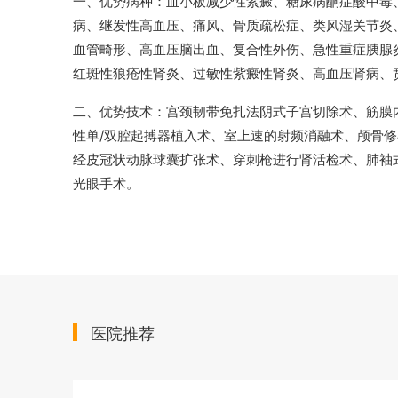
一、优势病种：血小板减少性紫癜、糖尿病酮症酸中毒
病、继发性高血压、痛风、骨质疏松症、类风湿关节炎
血管畸形、高血压脑出血、复合性外伤、急性重症胰腺
红斑性狼疮性肾炎、过敏性紫癜性肾炎、高血压肾病、
二、优势技术：宫颈韧带免扎法阴式子宫切除术、筋膜
性单/双腔起搏器植入术、室上速的射频消融术、颅骨
经皮冠状动脉球囊扩张术、穿刺枪进行肾活检术、肺袖
光眼手术。
医院推荐