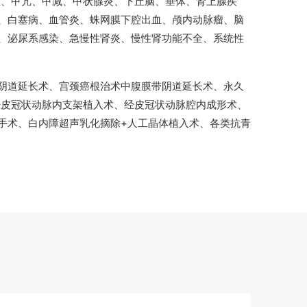
症、甲亢、甲减、甲状腺炎、下丘脑、垂体、肾上腺疾
、白塞病、血管炎、蛛网膜下腔出血、颅内动脉瘤、脑
、泌尿系感染、急慢性肾炎、慢性肾功能不全、系统性
阴道延长术、宫颈癌根治术中腹膜带阴道延长术、永久
经皮冠状动脉内支架植入术、经皮冠状动脉腔内成形术、
手术、白内障超声乳化摘除+人工晶体植入术、各类抗青