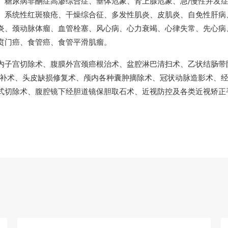
、糖尿病非酮症高渗综合症、垂体危象、肾上腺危象、急/慢性并发
、系统性红斑狼疮、干燥综合征、多发性肌炎、皮肌炎、自免性肝病
炎、颈动脉体瘤、血管栓塞、风心病、心力衰竭、心律失常、先心病
贲门癌、食管癌、食管平滑肌瘤。
内子宫切除术、腹膜外宫颈癌根治术、盆腔淋巴清扫术、乙状结肠带
修补术、头皮缺损修复术、颅内各种囊肿摘除术、冠状动脉造影术、
式切除术、腹腔镜下经胆道镜保胆取石术、近视防控及各类近视矫正