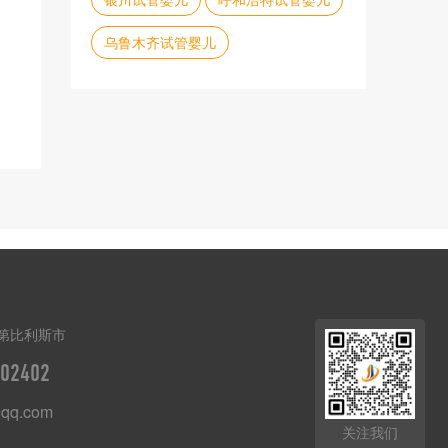
乌鲁木齐试管婴儿
第比利斯市
02402
qq.com
关注我们