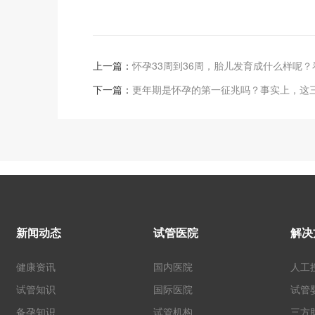
上一篇：
怀孕33周到36周，胎儿发育成什么样呢
下一篇：
更年期是怀孕的第一征兆吗？事实上，这
新闻动态
试管医院
解决
健康资讯
国内医院
人工
试管知识
国际医院
试管
备孕知识
试管机构
三方