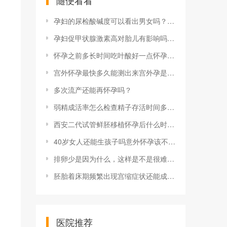
随便看看
孕妇的尿检酸碱度可以看出男女吗？孕期如何准确测性别？
孕妇促甲状腺激素高对胎儿有影响吗孕妇促甲状腺激素偏高的症状有哪些 正常了可以停药吗
怀孕之前多长时间吃叶酸好一点怀孕前多久吃叶酸比较好 备孕必须要了解的知识
宫外怀孕最快多久能测出来宫外孕是什么，宫外怀孕多久能测出来？
多次流产还能再怀孕吗？
弱精成活率怎么检查精子存活时间多久？一般精子进去后多久怀孕？
西安二代试管鲜胚移植怀孕后什么时候做次四维彩超
40岁女人还能生孩子吗意外怀孕该不该要
排卵少是因为什么，这样是不是很难怀孕了
胚胎着床期频繁出现宫缩症状还能成功受孕吗？
医院推荐