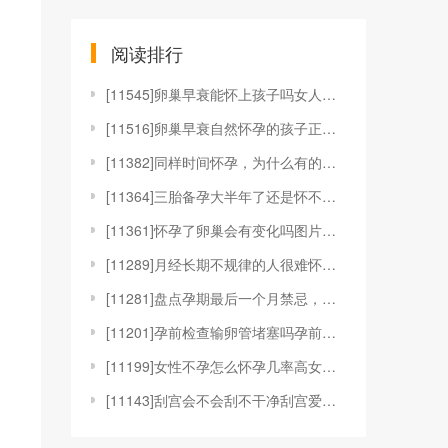
阅读排行
[
11545]卵巢早衰能怀上孩子吗女人卵巢早衰还会怀孕
[
11516]卵巢早衰自然怀孕的孩子正常吗卵巢早衰自然
[
11382]同样时间怀孕，为什么有的显怀而有的不显怀
[
11364]三胎备孕大半年了还是怀不上是怎么回事？
[
11361]怀孕了卵巢会有变化吗图片怀孕后和卵巢有关
[
11289]月经长期不规律的人很难怀孕吗？
[
11281]盘点孕期最后一个月禁忌，避免过度紧张放松
[
11201]孕前检查输卵管堵塞吗孕前要查输卵管吗孕前
[
11199]女性不孕怎么怀孕几率高女人不孕有什么办法
[
11143]刮宫会不会刮不干净刮宫爱怀孕吗刮宫容易刮