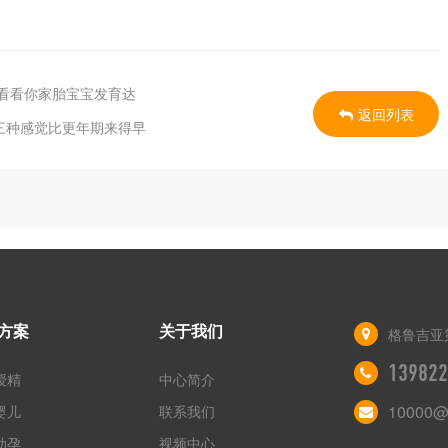
？看看你家胎宝宝发育达
返回列表
三种感觉比更年期来得早
方案
关于我们
格鲁吉亚
139822
授精
中心简介
10000@
婴儿
联系我们
助孕
视频中心