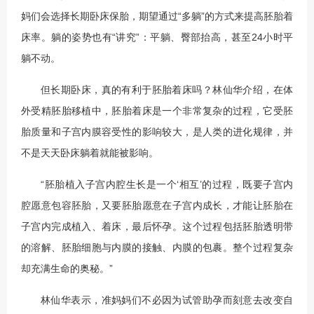
妈们会选择长期卧床保胎，期望通过“多躺”的方式来提高胚胎着
床率。躺的姿势也有“讲究”：平躺、臀部抬高，甚至24小时平
躺不动。
但长期卧床，真的有利于胚胎着床吗？林仙华介绍，在体
外受精胚胎移植中，胚胎着床是一个非常复杂的过程，它受胚
胎质量和子宫内膜容受性的影响较大，是人类的进化规律，并
不是天天卧床躺着就能被影响。
“胚胎植入子宫内腔生长是一个‘相互’的过程，既要子宫内
腔愿意包容胚胎，又要胚胎愿意在子宫内成长，才能让胚胎在
子宫内完成植入、着床，最后怀孕。这个过程包括胚胎透明带
的溶解、胚胎细胞与内膜的接触、内膜的包裹。整个过程复杂
却充满生命的奥秘。”
林仙华表示，准妈妈们不必因为试管助孕而刻意去改变自