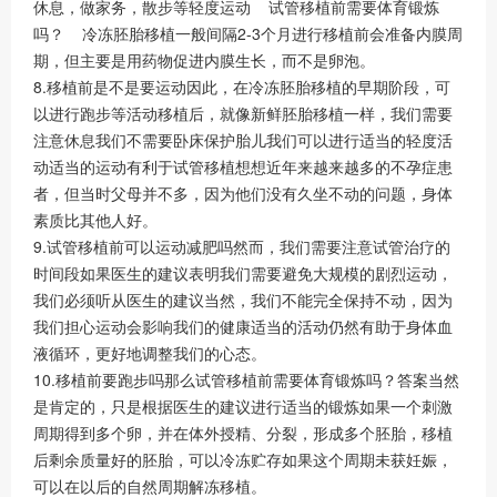
休息，做家务，散步等轻度运动 试管移植前需要体育锻炼
吗？ 冷冻胚胎移植一般间隔2-3个月进行移植前会准备内膜周
期，但主要是用药物促进内膜生长，而不是卵泡。
8.移植前是不是要运动因此，在冷冻胚胎移植的早期阶段，可
以进行跑步等活动移植后，就像新鲜胚胎移植一样，我们需要
注意休息我们不需要卧床保护胎儿我们可以进行适当的轻度活
动适当的运动有利于试管移植想想近年来越来越多的不孕症患
者，但当时父母并不多，因为他们没有久坐不动的问题，身体
素质比其他人好。
9.试管移植前可以运动减肥吗然而，我们需要注意试管治疗的
时间段如果医生的建议表明我们需要避免大规模的剧烈运动，
我们必须听从医生的建议当然，我们不能完全保持不动，因为
我们担心运动会影响我们的健康适当的活动仍然有助于身体血
液循环，更好地调整我们的心态。
10.移植前要跑步吗那么试管移植前需要体育锻炼吗？答案当然
是肯定的，只是根据医生的建议进行适当的锻炼如果一个刺激
周期得到多个卵，并在体外授精、分裂，形成多个胚胎，移植
后剩余质量好的胚胎，可以冷冻贮存如果这个周期未获妊娠，
可以在以后的自然周期解冻移植。