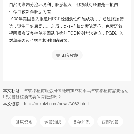
自然周期内分泌环境利于胚胎植入，但冻融对胚胎是一损伤，
生命力较新鲜胚胎为差
1992年美国首先报道用PCR检测囊性纤维成功，并通过胚胎筛
选，诞生了健康婴儿。之后，α-1-抗胰岛素缺乏症、色素沉着
视网膜炎等多种单基因遗传病的PGD检测方法建立，PGD进入
对单基因遗传病的检测预防阶级。
加入收藏
本文标题：
试管移植前锻炼身体能增加成功率吗试管移植前需要运动
吗试管移植前需要体育锻炼吗？
本文链接：
http://m.xbivf.com/news/3062.html
健康资讯
试管知识
备孕知识
西部试管