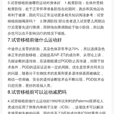
3.试管移植前做哪些运动对身体好 1.检查阶段：在体外受精
检查阶段，处于正常怀孕准备阶段在此期间，跑步和其他运动
有利于健康，因此可以正常运动更多相关知识阅读参考：试管
移植前能喝茶吗？ 2.降调阶段:部分患者进入试管婴儿周期治
疗后需要先进行降调，而卵泡在降调期处于较小阶段，所以跑
步也可以在不影响治疗的情况下锻炼。
7.试管移植前做什么运动好
中途停止发育的胚胎，其染色体异常率达70% ，所以选择染色
体正常的胚胎移植，还能提高IVF-ET的成功率。从理论上讲，
凡能诊断的遗传病，应该都能通过PGD防止其传递，但限于技
术条件，PGD的适应证还有一定的局限。优生是世界共同关注
的问题，随着分子生物技术的发展和更多遗传病基因被确定，
相信一些准确、安全的遗传诊断技术会不断出现，PGD技术会
日趋完善，更好的造福人类。
8.试管移植前可以运动减肥吗
4.试管移植前做什么运动好1992年比利时的Palermo医师在人
类成功应用了卵浆内单精子注射（ICSI），这项技术可以解决
常规受精失败的问题，因此提高了IVF的成功率ICSI对重度少弱