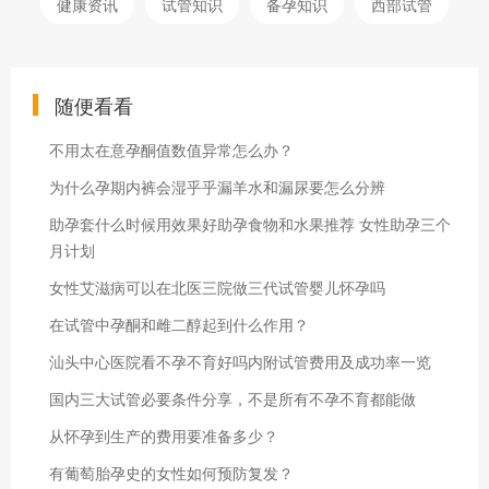
健康资讯
试管知识
备孕知识
西部试管
随便看看
不用太在意孕酮值数值异常怎么办？
为什么孕期内裤会湿乎乎漏羊水和漏尿要怎么分辨
助孕套什么时候用效果好助孕食物和水果推荐 女性助孕三个
月计划
女性艾滋病可以在北医三院做三代试管婴儿怀孕吗
在试管中孕酮和雌二醇起到什么作用？
汕头中心医院看不孕不育好吗内附试管费用及成功率一览
国内三大试管必要条件分享，不是所有不孕不育都能做
从怀孕到生产的费用要准备多少？
有葡萄胎孕史的女性如何预防复发？