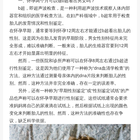
一、怀孕两个月可以做b超看出男女吗？
b超，即超声波检查，是一种利用超声波技术观察人体内部
器官和组织的医学检查方法。在妇产科领域中，b超常用于检查
胎儿的发育情况和性别鉴定。
在怀孕早期，通常要等到怀孕12周左右才能通过b超看出胎儿的
性别。这是因为在胎儿发育的早期阶段，男女性别特征尚未完
全形成，难以准确判断。一般来说，胎儿的生殖器官要到12周
左右才开始显露出明显的特征。
然而，一些医院和诊所声称可以在怀孕8周左右通过b超进
行性别鉴定。这是因为他们使用了一种称为“dna血清学检查”的
方法。这种方法通过测量母亲体内的dna片段来判断胎儿的性
别。然而，这种方法并非完全准确，存在一定的误差率。
另外，还有一种称为“早期性别鉴定”或“性别鉴定试纸”的产
品也声称可以在怀孕早期进行性别鉴定。这些试纸通常会要求
准妈妈将自己的尿液滴在试纸上，然后根据试纸上出现的颜色
变化来判断胎儿的性别。然而，这种方法的准确性也存在争
议，缺乏科学依据。