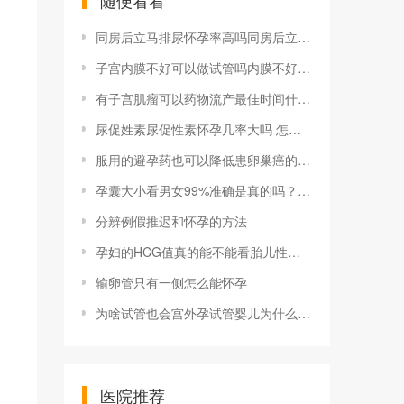
随便看看
同房后立马排尿怀孕率高吗同房后立即排尿和洗能受孕吗，怎么样才能怀孕？
子宫内膜不好可以做试管吗内膜不好能治好吗女性子宫内膜功能不全可以怀孕吗？子宫内膜功能不全可以治疗吗？
有子宫肌瘤可以药物流产最佳时间什么时候刚刚怀孕10天怎么打掉孩子最安全 有哪些方法
尿促姓素尿促性素怀孕几率大吗 怎样提高怀孕几率
服用的避孕药也可以降低患卵巢癌的风险？
孕囊大小看男女99%准确是真的吗？什么方法才能看男女？
分辨例假推迟和怀孕的方法
孕妇的HCG值真的能不能看胎儿性别呢？怀孕有其他看胎儿性别方法吗？
输卵管只有一侧怎么能怀孕
为啥试管也会宫外孕试管婴儿为什么也会出现宫外孕为什么试管婴儿也会宫外孕？原因很常见
医院推荐