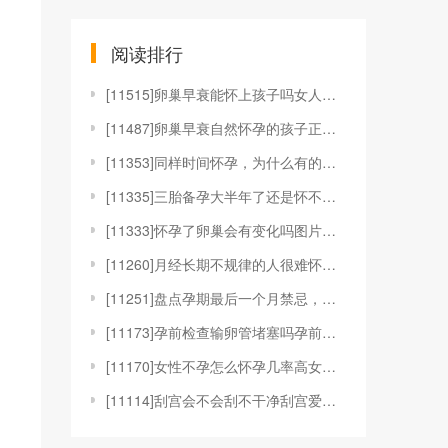
阅读排行
[
11515]卵巢早衰能怀上孩子吗女人卵巢早衰还会怀孕
[
11487]卵巢早衰自然怀孕的孩子正常吗卵巢早衰自然
[
11353]同样时间怀孕，为什么有的显怀而有的不显怀
[
11335]三胎备孕大半年了还是怀不上是怎么回事？
[
11333]怀孕了卵巢会有变化吗图片怀孕后和卵巢有关
[
11260]月经长期不规律的人很难怀孕吗？
[
11251]盘点孕期最后一个月禁忌，避免过度紧张放松
[
11173]孕前检查输卵管堵塞吗孕前要查输卵管吗孕前
[
11170]女性不孕怎么怀孕几率高女人不孕有什么办法
[
11114]刮宫会不会刮不干净刮宫爱怀孕吗刮宫容易刮