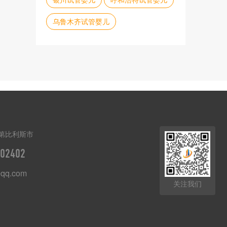
乌鲁木齐试管婴儿
第比利斯市
02402
qq.com
关注我们