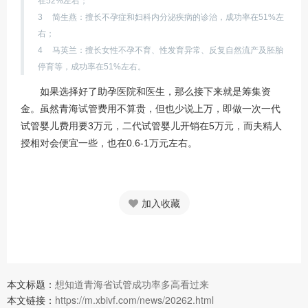
在52%左右；
3
简生燕：擅长不孕症和妇科内分泌疾病的诊治，成功率在51%左
右；
4
马英兰：擅长女性不孕不育、性发育异常、反复自然流产及胚胎
停育等，成功率在51%左右。
如果选择好了助孕医院和医生，那么接下来就是筹集资
金。虽然青海试管费用不算贵，但也少说上万，即做一次一代
试管婴儿费用要3万元，二代试管婴儿开销在5万元，而夫精人
授相对会便宜一些，也在0.6-1万元左右。
加入收藏
本文标题：
想知道青海省试管成功率多高看过来
本文链接：
https://m.xbivf.com/news/20262.html