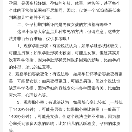
孕周、是否多胎妊娠、孕妇的年龄、体重、种族等，甚至每个
个体的正常值范围都不尽相同。因此，仅凭一个hCG值高低来
判断胎儿性别并不可靠。
二、怀孕初期判断怀的是男孩女孩的方法都有哪些？
这里小编给大家盘点几种常见的方法，但请注意，这些方
法并非百分百准确，仅供参考哦！
1、观察孕肚形状：有些说法认为，如果孕肚形状比较尖，
可能是男孩；如果孕肚形状比较圆，可能是女孩。但这其实并
没有科学依据，因为孕肚形状受到很多因素的影响，比如孕妇
的体型、胎儿的位置等。
2、观察孕妇容貌变化：有说法称，如果孕妇怀孕后容貌变得更
美，可能是女孩；如果变得更丑，可能是男孩。但这个说法也
缺乏科学依据，因为孕妇的容貌变化与多种因素有关，比如激
素水平、心理状态等。
3、观察胎心率：有说法认为，如果胎心率比较低（一般低
于140次/分钟），可能是男孩；如果胎心率比较高（一般高于
140次/分钟），可能是女孩。但这个说法也并不准确，因为胎
心率受到很多因素的影响，比如胎儿的活跃程度、孕妇的体质
等。