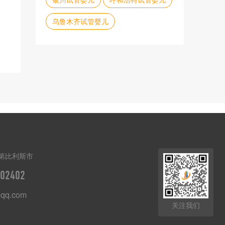
乌鲁木齐试管婴儿
第比利斯市
02402
qq.com
关注我们