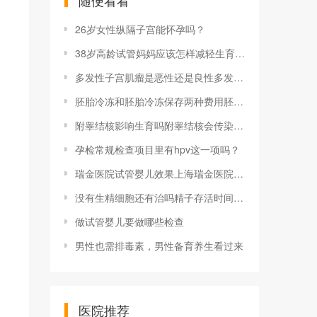
随便看看
26岁女性纵隔子宫能怀孕吗？
38岁高龄试管妈妈应该怎样减轻生育压力？
多发性子宫肌瘤是恶性还是良性多发性子宫肌瘤是什么意思 是恶性肿瘤吗
胚胎冷冻和胚胎冷冻保存两种费用胚胎冷冻前后分别有哪些注意事项
附睾结核影响生育吗附睾结核会传染吗 应该怎么治疗
孕检常规检查项目里有hpv这一项吗？
瑞金医院试管婴儿效果上海瑞金医院做试管婴儿成功率是多少 受哪些因素影响
没有生精细胞还有治吗精子存活时间是多久？精子存活率正常值是多少
做试管婴儿要做哪些检查
男性也需排毒素，男性备育养生看过来
医院推荐