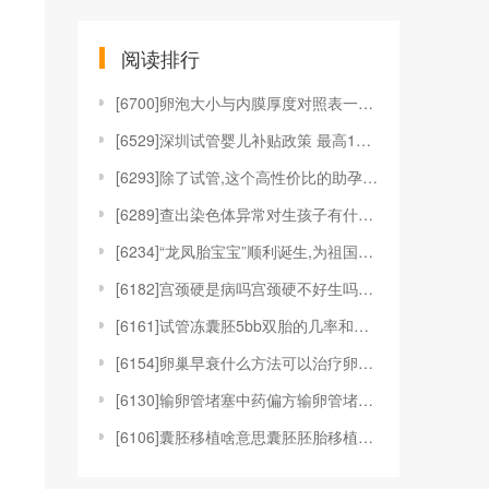
阅读排行
[
6700]卵泡大小与内膜厚度对照表一览，厚度11m
[
6529]深圳试管婴儿补贴政策 最高16500元最
[
6293]除了试管,这个高性价比的助孕技术你一定得
[
6289]查出染色体异常对生孩子有什么影响
[
6234]“龙凤胎宝宝”顺利诞生,为祖国母亲庆生
[
6182]宫颈硬是病吗宫颈硬不好生吗宫颈硬是怎么回
[
6161]试管冻囊胚5bb双胎的几率和减胎多少钱?
[
6154]卵巢早衰什么方法可以治疗卵巢早衰怎么治疗
[
6130]输卵管堵塞中药偏方输卵管堵塞中药方中医宝
[
6106]囊胚移植啥意思囊胚胚胎移植囊胚移植是什么