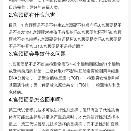
相信一些准确、安全的遗传诊断技术会不断出现，PGD技术会
日趋完善，更好的造福人类。
2.宫颈硬有什么危害
目录：1.宫颈硬是不是不好生2.宫颈硬不好顺产吗3.宫颈硬是不
是不会发动4.宫颈硬对生孩子有影响吗5.宫颈硬能怀孕吗6.宫颈
硬就不会宫缩吗7.宫颈硬是好还是坏8.宫颈硬是病吗9.宫颈硬是
不是不好开宫口10.宫颈硬是不是很难顺产
3.宫颈硬会导致什么问题
1.宫颈硬是不是不好生检测物质取4~8个细胞期胚胎的1个细胞
或受精前后的卵第一二极体取样不影响胚胎发育检测用单细胞
DNA分析法，一是聚合酶链反应（PCR），检测男女性别和单
基因遗传病；另一种是荧光原位杂交（FISH），检测性别和染
色体病。
4.宫颈硬是怎么回事啊1
第三代试管婴儿技术可以进行性别选择，但只有当子代性染色
体有可能发生异常并带来严重后果时，才允许进行性别选择本
质上，第三代试管婴儿技术选择的是疾病，而不是性别2.宫颈
硬不好顺产吗 女性宫颈只是指女性宫颈没有很大的弹性，