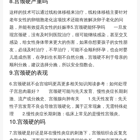
8.宫颈硬严重吗
这样的技术可以通过线粒体移植来治疗，线粒体移植主要针对
老年女性的卵细胞老化这项技术还能有效解决卵子老化的问
题，并能有效提高女性的妊娠率5.宫颈硬能怀孕吗 一旦发
现宫颈硬，没有及时到医院治疗，很可能继续感染，甚至交叉
感染，给女性身体带来更大的伤害，如果你想要孩子的女性朋
友，必须及时治疗，不早治疗，可能不会顺利怀孕，也会对婴
儿造成伤害，在孕妇生长期不自然分娩，宫颈硬不利于母亲的
顺利分娩，建议选择分娩，所以安全指数会。
9.宫颈硬的表现
6.宫颈硬就不会宫缩吗更高更多相关知识阅读参考：如何处理
子宫息肉最好？ 宫颈硬可能与先天发育、慢性炎症长期刺
激、流产或分娩史、宫颈腺向肿有关 1.先天性发育：先天
性子宫发育不良会导致宫颈硬化，属于正常现象，无需特殊处
理 2.慢性炎症长期刺激：临床上常见的是慢性宫颈炎。
10.宫颈硬的吗
7.宫颈硬是好还是坏在慢性炎症的刺激下，宫颈组织会反复充
血和水肿，进而促进宫颈腺体和质间的生长，导致宫颈硬化多