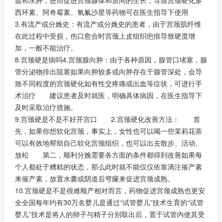
西环素、阿奇霉素、氧氟沙星等药物可在医生指导下使用
3.有流产或分娩史：有流产或分娩史的患者，由于宫颈肌纤维
在此过程中受损，伤口愈合时宫颈上皮组织疤痕导致硬度增
加，一般不能治疗。
8.宫颈硬是病吗4.宫颈腺向肿：由于各种原因，腺管口堵塞，腺
管分泌物排出阻塞如果向肿较多或向肿存在于腺管深处，会导
致不同程度的宫颈硬化如有性交疼痛或出血等症状，可进行手
术治疗 建议患者及时就医，明确具体病因，在医生指导下
及时采取治疗措施。
9.宫颈硬是不是不好开宫口 2.宫颈硬化改善方法： 首
先，如果你想软化宫颈，事实上，女性也可以喝一些茉莉花茶
可以有效地帮助自己软化宫颈组织，也可以出去散步、活动、
放松 第二，顺利分娩需要各方面的条件都得到改善如果每
个人都处于糟糕的状态，那么此时就不能仅仅依靠滴注催产素
来催产素，放置水囊或阴道后穹窿来促进宫颈成熟。
10.宫颈硬是不是很难顺产相对而言，药物促进宫颈成熟也更安
全全国每年约有30万名婴儿是通过“试管婴儿”技术生育的“试管
婴儿”技术是将人的卵子与精子分别取出后，置于试管内使其受