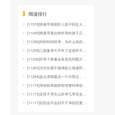
阅读排行
[
11518]卵巢早衰能怀上孩子吗女人卵巢早衰还会怀孕
[
11490]卵巢早衰自然怀孕的孩子正常吗卵巢早衰自然
[
11356]同样时间怀孕，为什么有的显怀而有的不显怀
[
11338]三胎备孕大半年了还是怀不上是怎么回事？
[
11336]怀孕了卵巢会有变化吗图片怀孕后和卵巢有关
[
11263]月经长期不规律的人很难怀孕吗？
[
11254]盘点孕期最后一个月禁忌，避免过度紧张放松
[
11176]孕前检查输卵管堵塞吗孕前要查输卵管吗孕前
[
11173]女性不孕怎么怀孕几率高女人不孕有什么办法
[
11117]刮宫会不会刮不干净刮宫爱怀孕吗刮宫容易刮