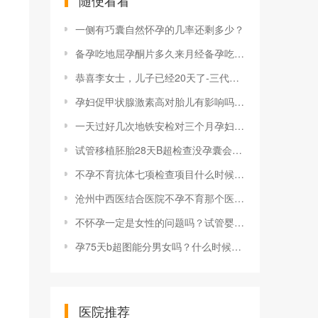
随便看看
一侧有巧囊自然怀孕的几率还剩多少？
备孕吃地屈孕酮片多久来月经备孕吃地屈孕酮片的作用有哪些 能止血吗
恭喜李女士，儿子已经20天了-三代试管助孕案例
孕妇促甲状腺激素高对胎儿有影响吗孕妇促甲状腺激素偏高的症状有哪些 正常了可以停药吗
一天过好几次地铁安检对三个月孕妇有较大辐射吗？会影响宝宝健康吗？
试管移植胚胎28天B超检查没孕囊会很危险吗？
不孕不育抗体七项检查项目什么时候查比较好
沧州中西医结合医院不孕不育那个医生看的好沧州中西医结合医院试管婴儿成功率高吗 费用是多少
不怀孕一定是女性的问题吗？试管婴儿的风险有多大？不要进入这些生育误解！
孕75天b超图能分男女吗？什么时候可以测胎儿男女？
医院推荐