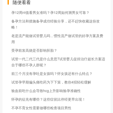
随便看看
孕12周nt值看男女准吗？孕12周如何测男女可靠？
备孕方法和措施备孕成功经验分享，还不赶快收藏这份攻
略！
老是流产能做试管婴儿吗，惯性流产做试管的好孕方案及费
用
受孕前发高烧是否影响胚胎？
试管一代二代三代是什么意思?试管婴儿促排治疗超长方案适
合于哪些不孕人群呢？
前三个月没有孕吐是女孩吗？怀女孩还有什么特点？
试管孕早期偏头痛吃药为下下策，教你4招轻松缓解
验血前吃什么会导致hcg上升影响验孕准确性
怀孕的征兆有哪些？这些症状比停经更早出现！
不孕不育女性需要做哪些检查项目男性