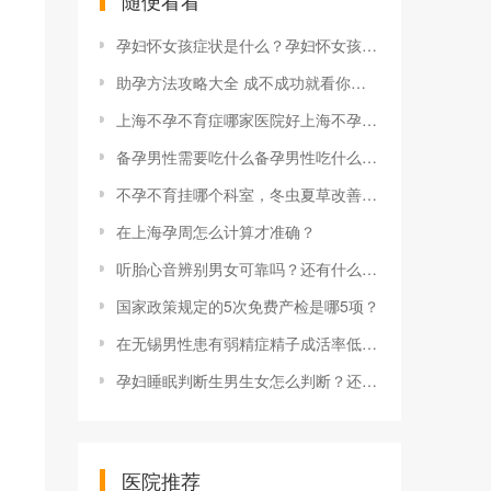
随便看看
孕妇怀女孩症状是什么？孕妇怀女孩症状准不准？
助孕方法攻略大全 成不成功就看你有没有执行
上海不孕不育症哪家医院好上海不孕不育三甲公立医院有哪些 排名前3的医院
备孕男性需要吃什么备孕男性吃什么精子强 这6类食物不容错过
不孕不育挂哪个科室，冬虫夏草改善不孕不育研究获突破
在上海孕周怎么计算才准确？
听胎心音辨别男女可靠吗？还有什么方法辨别男女？
国家政策规定的5次免费产检是哪5项？
在无锡男性患有弱精症精子成活率低女性可以自然怀孕吗附精子质量提高方法介绍
孕妇睡眠判断生男生女怎么判断？还有什么传统方法判断生男生女？
医院推荐