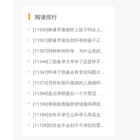
阅读排行
[
11530]卵巢早衰能怀上孩子吗女人卵巢早衰还会怀孕
[
11501]卵巢早衰自然怀孕的孩子正常吗卵巢早衰自然
[
11367]同样时间怀孕，为什么有的显怀而有的不显怀
[
11349]三胎备孕大半年了还是怀不上是怎么回事？
[
11347]怀孕了卵巢会有变化吗图片怀孕后和卵巢有关
[
11274]月经长期不规律的人很难怀孕吗？
[
11266]盘点孕期最后一个月禁忌，避免过度紧张放松
[
11186]孕前检查输卵管堵塞吗孕前要查输卵管吗孕前
[
11184]女性不孕怎么怀孕几率高女人不孕有什么办法
[
11128]刮宫会不会刮不干净刮宫爱怀孕吗刮宫容易刮