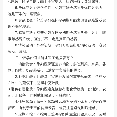
4.尿频：怀孕早期，由于子宫增大，压迫膀胱，导致尿频。
5.身体疲乏：怀孕初期，孕妇可能会感到身体疲乏无力，
这是正常的生理现象。
6.食欲改变：部分孕妇在怀孕初期可能出现食欲减退或食
欲不振的现象。
7.感冒症状：有些孕妇在怀孕初期会感到头晕、乏力、咳
嗽等感冒症状，但这并不一定是真正的感冒。
8.情绪波动：怀孕初期，孕妇可能会出现情绪波动，容易
激动、流泪。
二、怀孕如何才能让宝宝健康发育？
1.均衡饮食：孕妇应保证营养均衡，多吃蔬菜、水果、谷
物、肉类、奶制品等，以满足宝宝成长的需要。
2.补充叶酸：叶酸是宝宝神经发育的重要营养素，孕妇应
在医生的建议下，适量补充叶酸。
3.避免有害物质：孕妇应避免接触有害化学物质，如油漆、农
药、射线等，同时戒烟限酒，不喝咖啡。
4.适当运动：适当的运动可以增强孕妇的体质，促进血液
循环，有利于宝宝的健康发育。但要注意避免剧烈运动。
5.定期产检：产检可以监测孕妇和宝宝的健康状况，及时