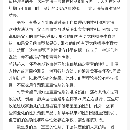
值得注意的是，这种方法一般是在怀孕9周后进行，因为在怀孕
初期（4-8周）时，胎儿的DNA含量较低，可能无法获得准确的
结果。
另外，有些人可能听说过基于血型理论的性别预测方法。
这种方法认为，父母的血型可以反映出宝宝的性别。例如，据
说如果父母的血型是A和B，那么他们将有更大的概率生育男
孩；如果父母的血型都是O，那么他们将有更大的概率生育女
孩。然而，这种血型理论并没有科学依据，仅仅是一种迷信的
说法，并不能准确预测宝宝的性别。
总结起来，怀孕初期验血并不能准确地确定宝宝的性别。非侵
入性产前基因检测是一种可行的方法，但通常需要在怀孕9周后
才能进行，以获得准确的结果。此外，血型理论并没有科学根
据，不应被用作预测宝宝性别的依据。
对于希望早期知道宝宝性别的准爸妈们，还有其他方法可
以尝试。例如，超声波检查通常在怀孕20周左右进行，医生可
以通过观察胎儿的生殖器官来确定宝宝的性别。此外，还有一
些商业化的性别预测产品，如早孕试纸和性别预测血液测试，
但它们的准确性和科学性还存在争议，需要谨慎对待。
最重要的是，宝宝的性别并不是决定他们未来的唯一因