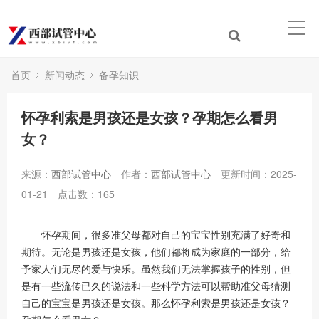
首页
新闻动态
备孕知识
怀孕利索是男孩还是女孩？孕期怎么看男
女？
来源：
西部试管中心
作者：
西部试管中心
更新时间：2025-
01-21
点击数：
165
怀孕期间，很多准父母都对自己的宝宝性别充满了好奇和
期待。无论是男孩还是女孩，他们都将成为家庭的一部分，给
予家人们无尽的爱与快乐。虽然我们无法掌握孩子的性别，但
是有一些流传已久的说法和一些科学方法可以帮助准父母猜测
自己的宝宝是男孩还是女孩。那么怀孕利索是男孩还是女孩？