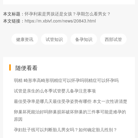
本文标题：
怀孕利索是男孩还是女孩？孕期怎么看男女？
本文链接：
https://m.xbivf.com/news/20843.html
健康资讯
试管知识
备孕知识
西部试管
随便看看
弱精 畸形率高畸形弱精症可以怀孕吗弱精症可以怀孕吗
试管是亲生的么冬季试管婴儿备孕注意事项
最佳受孕率是哪几天最佳受孕姿势有哪些 本文一次性讲清楚
卵巢坏死能治好吗卵巢损坏破坏卵巢的三件事可能是难孕的
原因
孕妇肚子线可以判断胎儿男女吗？如何确定胎儿性别？