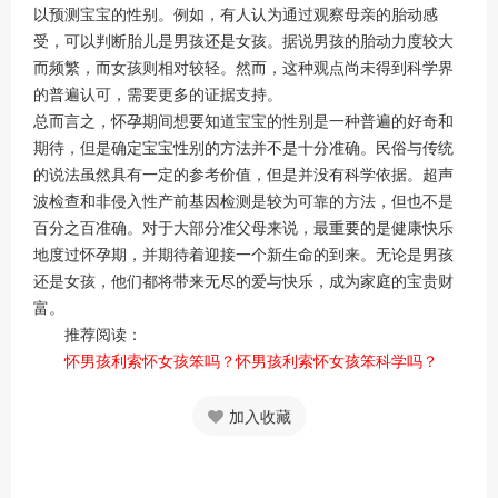
以预测宝宝的性别。例如，有人认为通过观察母亲的胎动感
受，可以判断胎儿是男孩还是女孩。据说男孩的胎动力度较大
而频繁，而女孩则相对较轻。然而，这种观点尚未得到科学界
的普遍认可，需要更多的证据支持。
总而言之，怀孕期间想要知道宝宝的性别是一种普遍的好奇和
期待，但是确定宝宝性别的方法并不是十分准确。民俗与传统
的说法虽然具有一定的参考价值，但是并没有科学依据。超声
波检查和非侵入性产前基因检测是较为可靠的方法，但也不是
百分之百准确。对于大部分准父母来说，最重要的是健康快乐
地度过怀孕期，并期待着迎接一个新生命的到来。无论是男孩
还是女孩，他们都将带来无尽的爱与快乐，成为家庭的宝贵财
富。
推荐阅读：
怀男孩利索怀女孩笨吗？怀男孩利索怀女孩笨科学吗？
加入收藏