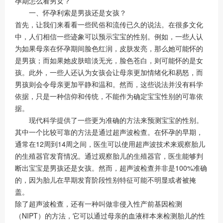
孕期怎么看男女？
一、怀孕利索是男孩还是女孩？
首先，让我们来看看一些民俗和流传已久的说法。在很多文化
中，人们相信一些迹象可以预示宝宝的性别。例如，一些人认
为如果母亲在怀孕期间脸色红润，皮肤发亮，那么她可能怀的
是男孩；而如果她皮肤暗淡无光，脸色苍白，则可能怀的是女
孩。此外，一些人还认为女孩会让母亲更加情绪化和易怒，而
男孩则会令母亲更加平静和温和。然而，这些说法并没有科学
依据，只是一种信仰和传统，不能作为确定宝宝性别的可靠依
据。
现代科学提供了一些更为准确的方法来预测宝宝的性别。
其中一个比较可靠的方法是通过超声波检查。在怀孕的早期，
通常在12周到14周之间，医生可以使用超声波技术来观察胎儿
的生殖器官发育情况。通过观察胎儿的生殖器官，医生能够判
断出宝宝是男孩还是女孩。然而，超声波检查并非是100%准确
的，因为胎儿在早期发育阶段性别特征可能不明显或者被掩
盖。
除了超声波检查，还有一种叫做非侵入性产前基因检测
（NIPT）的方法，它可以通过母亲的血液样本来检测胎儿的性