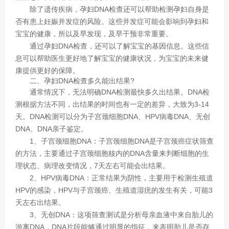
除了遗传疾病，孕妇DNA检查还可以帮助检测孕妇自身是
否有患上妊娠并发症的风险。这些并发症可能会影响到孕妇和
宝宝的健康，所以及早发现，及早干预非常重要。
通过孕妇DNA检查，还可以了解宝宝的基因信息。这些信
息可以帮助医生更好地了解宝宝的健康状况，为宝宝的未来健
康提供更好的保障。
二、孕妇DNA检查多久能出结果?
通常情况下，无法明确DNA检测最快多久出结果。DNA检
测根据方法不同，出结果的时间也有一定的差异，大致为3-14
天。DNA检测可以分为子宫颈细胞DNA、HPV病毒DNA、无创
DNA、DNA亲子鉴定。
1、子宫颈细胞DNA：子宫颈细胞DNA是子宫颈癌症状筛查
的方法，主要通过子宫颈细胞核内的DNA含量来判断细胞的生
理状态、病理改变情况，7天左右可能会出结果。
2、HPV病毒DNA：正常结果为阴性，主要用于检测生殖道
HPV的感染，HPV与子宫颈癌、生殖道湿疣的发生有关，可能3
天左右出结果。
3、无创DNA：这项筛查测试是分析母亲血液中来自胎儿的
游离DNA，DNA片段能够通过明显的指征，来表明胎儿是否存