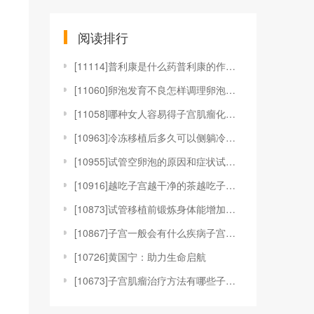
阅读排行
[
11114]普利康是什么药普利康的作用和疗效是什么普
[
11060]卵泡发育不良怎样调理卵泡发育不良是什么原
[
11058]哪种女人容易得子宫肌瘤化解子宫肌瘤的食物
[
10963]冷冻移植后多久可以侧躺冷冻胚胎移植后可以
[
10955]试管空卵泡的原因和症状试管促排空卵泡怎么
[
10916]越吃子宫越干净的茶越吃子宫越干净的食物人
[
10873]试管移植前锻炼身体能增加成功率吗试管移植
[
10867]子宫一般会有什么疾病子宫一般会有哪些问题
[
10726]黄国宁：助力生命启航
[
10673]子宫肌瘤治疗方法有哪些子宫肌瘤的治疗方法