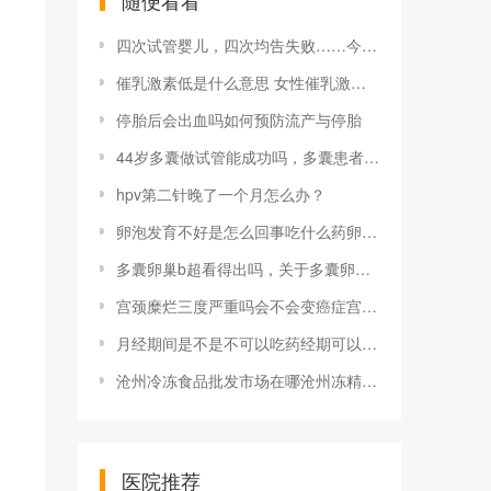
随便看看
四次试管婴儿，四次均告失败……今年，她终于喜迎双虎宝宝！
催乳激素低是什么意思 女性催乳激素低说明什么
停胎后会出血吗如何预防流产与停胎
44岁多囊做试管能成功吗，多囊患者试管移植费用及成功几率解读
hpv第二针晚了一个月怎么办？
卵泡发育不好是怎么回事吃什么药卵泡发育不好的原因有哪些卵泡发育不好的原因
多囊卵巢b超看得出吗，关于多囊卵巢综合征 你关心的问题在这里
宫颈糜烂三度严重吗会不会变癌症宫颈糜烂三度多久癌变图片宫颈糜烂1-3度症状图
月经期间是不是不可以吃药经期可以吃药吗 不能吃哪些药物
沧州冷冻食品批发市场在哪沧州冻精费用是多少 可以存活多久
医院推荐