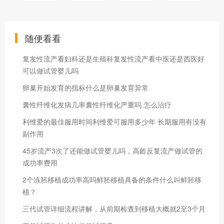
随便看看
复发性流产看妇科还是生殖科复发性流产看中医还是西医好
可以做试管婴儿吗
卵巢开始发育的指标什么是卵巢发育异常
囊性纤维化发病几率囊性纤维化严重吗 怎么治疗
利维爱的最佳服用时间利维爱可服用多少年 长期服用有没有
副作用
45岁流产3次了还能做试管婴儿吗，高龄反复流产做试管的
成功率费用
2个冻胚移植成功率高吗鲜胚移植具备的条件什么叫鲜胚移
植？
三代试管详细流程讲解，从前期检查到移植大概就2至3个月