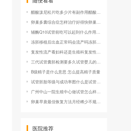
随便看看
醋酸泼尼松片吃多少片有副作用醋酸泼尼松片的具体用量是多少
卵巢多囊综合症怎样治疗好得快卵巢多囊最好的治疗方法是什么卵巢多囊症状佳治疗方法是什么？
辅酶Q10试管前吃可以起到什么作用高龄女性适合做三代试管吗？
冻胚移植后出血正常吗会流产吗冻胚移植后出血的原因有哪些 如何处理
复发性流产看妇科还是生殖科复发性流产看中医还是西医好 可以做试管婴儿吗
三代试管囊胚检测要多久试管婴儿的流程有哪些
B级精子是什么意思 怎么提高精子质量
试管胚胎等级与成功率图什么是试管胚胎等级,试管胚胎等级如何区分的图片什么是试管胚胎等级，试管胚胎等级如何区分
广州中山一院生殖中心做试管怎么样广州中山大学第一附属医院试管婴儿成功率高吗 费用多少
卵巢早衰最佳恢复方法月经稀少不规律 要警惕卵巢早衰
医院推荐