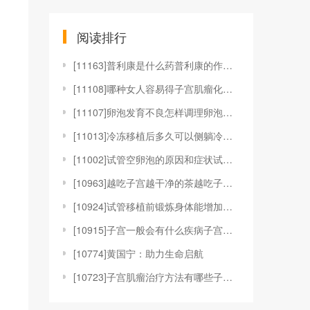
阅读排行
[
11163]普利康是什么药普利康的作用和疗效是什么普
[
11108]哪种女人容易得子宫肌瘤化解子宫肌瘤的食物
[
11107]卵泡发育不良怎样调理卵泡发育不良是什么原
[
11013]冷冻移植后多久可以侧躺冷冻胚胎移植后可以
[
11002]试管空卵泡的原因和症状试管促排空卵泡怎么
[
10963]越吃子宫越干净的茶越吃子宫越干净的食物人
[
10924]试管移植前锻炼身体能增加成功率吗试管移植
[
10915]子宫一般会有什么疾病子宫一般会有哪些问题
[
10774]黄国宁：助力生命启航
[
10723]子宫肌瘤治疗方法有哪些子宫肌瘤的治疗方法