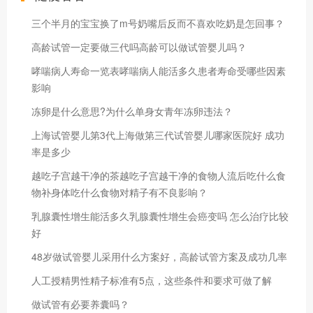
三个半月的宝宝换了m号奶嘴后反而不喜欢吃奶是怎回事？
高龄试管一定要做三代吗高龄可以做试管婴儿吗？
哮喘病人寿命一览表哮喘病人能活多久患者寿命受哪些因素
影响
冻卵是什么意思?为什么单身女青年冻卵违法？
上海试管婴儿第3代上海做第三代试管婴儿哪家医院好 成功
率是多少
越吃子宫越干净的茶越吃子宫越干净的食物人流后吃什么食
物补身体吃什么食物对精子有不良影响？
乳腺囊性增生能活多久乳腺囊性增生会癌变吗 怎么治疗比较
好
48岁做试管婴儿采用什么方案好，高龄试管方案及成功几率
人工授精男性精子标准有5点，这些条件和要求可做了解
做试管有必要养囊吗？