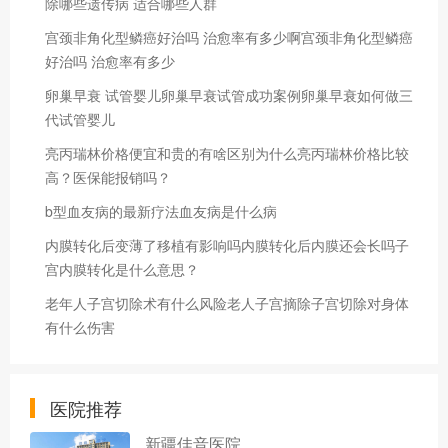
除哪些遗传病 适合哪些人群
宫颈非角化型鳞癌好治吗 治愈率有多少啊宫颈非角化型鳞癌
好治吗 治愈率有多少
卵巢早衰 试管婴儿卵巢早衰试管成功案例卵巢早衰如何做三
代试管婴儿
亮丙瑞林价格便宜和贵的有啥区别为什么亮丙瑞林价格比较
高？医保能报销吗？
b型血友病的最新疗法血友病是什么病
内膜转化后变薄了移植有影响吗内膜转化后内膜还会长吗子
宫内膜转化是什么意思？
老年人子宫切除术有什么风险老人子宫摘除子宫切除对身体
有什么伤害
医院推荐
新疆佳音医院