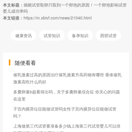
本文标题：
揭晓试管取卵只取到一个卵泡的原因！一个卵泡影响试管
婴儿成功率吗
本文链接：
https://m.xbivf.com/news/21040.html
健康资讯
试管知识
备孕知识
西部试管
随便看看
催乳激素过高的原因治疗催乳激素升高药物有哪些 垂体催乳
激素高吃什么药好
多囊卵巢b超看得出吗，关于多囊卵巢综合征 你关心的问题
在这里
子宫内膜异位症能做试管吗女性子宫内膜异位症能做试管
吗？
上海做第三代试管要准备多少钱上海第三代试管婴儿可以排