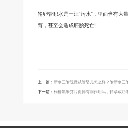
输卵管积水是一汪“污水”，里面含有大
育，甚至会造成胚胎死亡!
上一篇：
新乡三附院做试管婴儿怎么样？附新乡三
下一篇：
枸橼氯米芬片促排有副作用吗，怀孕成功率