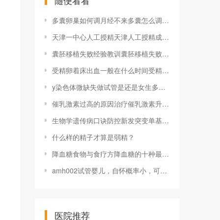
随便看看
多囊卵巢如何调月经不来多囊怎么调理月经[如何调节多囊月经正常]PCOS月经规律对多囊女性至关重要
天津一中心人工授精天津人工授精成功率有多少 受哪些因素影响
囊胚移植失败经验教训囊胚移植失败的原因是什么
受精卵着床出血一般在什么时间受精卵着床出血是在什么时候发生 出血正常吗
y染色体微缺失做试管是还是女生多少钱
催乳激素过高的原因治疗催乳激素升高药物有哪些 垂体催乳激素高吃什么药好
生物学遗传病口诀防控新发突变单基因遗传病 基因筛查技术成重要武器
什么样的精子才算是弱精？
降血糖食物与食疗方降血糖的十种最佳食物油降血糖的十种最佳食物
amh002试管婴儿，自怀概率小，可试管
医院推荐