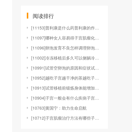
阅读排行
[
11153]普利康是什么药普利康的作用和疗效是什么普
[
11097]哪种女人容易得子宫肌瘤化解子宫肌瘤的食物
[
11096]卵泡发育不良怎样调理卵泡发育不良是什么原
[
11002]冷冻移植后多久可以侧躺冷冻胚胎移植后可以
[
10991]试管空卵泡的原因和症状试管促排空卵泡怎么
[
10952]越吃子宫越干净的茶越吃子宫越干净的食物人
[
10913]试管移植前锻炼身体能增加成功率吗试管移植
[
10904]子宫一般会有什么疾病子宫一般会有哪些问题
[
10763]黄国宁：助力生命启航
[
10712]子宫肌瘤治疗方法有哪些子宫肌瘤的治疗方法