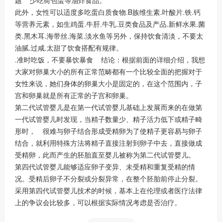
此外，女性可以适度多吃蛋白质食物.B族维生素.叶酸片.铁.钙
等营养元素，如生鸡蛋.牛肝.牛乳.豆类食品及产品.新鲜水果.菌
类.黑木耳.海带丝.海菜.淡水鱼等另外，保持饮食清淡，不要太
油腻.过咸.太甜了饮食搭配有规律。
.准时吃饭，不要暴饮暴食 结论：根据前面的详细介绍，我想
大家对卵巢大小的所有正常范畴都有一个比较全面的把握对于
女性来说，她们身体的卵巢大小是固定的，在这个范围内，子
宫和卵巢就是所有正常的子宫和卵巢。
第二代试管婴儿是在第一代试管婴儿基础上发展而来的在做第
一代试管婴儿时发现，当精子数量少、精子活力低下或精子畸
形时， 很难与卵子结合形成受精卵为了使精子更容易与卵子
结合，就利用特殊方法将精子直接注射到卵子中去，直接做成
受精卵，此而产生的胚胎直至婴儿被称为第二代试管婴儿。
第四代试管婴儿能够适应卵子变异、未受精和重复受精的情
况。受精后卵子不分裂或分裂异常，在整个胚胎前停止分裂。
采用第四代试管婴儿技术的时候，基本上在伦理或者医疗法律
上的争议会比较多，可以根据实际情况考虑是否治疗。