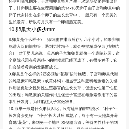
怀孕和哺乳期外，子宫和卵巢每月产生一次定期变化并排出卵
子，排卵期主要在生理周期的第14-16天卵子由子宫和卵巢中的
卵子代谢排出在多个卵子的生长发育中，一般只有一个完美的
生长发育，所以每月只有一个卵细胞完美。
10.卵巢大小多少mm
8.卵巢是什么样子? 卵细胞在排卵后存活几个小时，如果卵细
胞进入双侧输卵管，遇到男性精子，就会被授精成孕卵(精卵结
合) 对于婴儿来说，母亲的子宫和卵巢就像一个庭院花园，这
个庭院花园在母亲很小的时候就已经形成了，有很多种子，它
们会随着母亲的发展而成长。
9.卵巢是什么样的?还必须给“花苑”按时施肥，子宫和卵巢代谢
的雌激素和雌激素（或黄体铜）相当于这种肥料雌激素的关键
作用是促进女性男性生殖器官的生长发育，促进女性第二性征
的出现；雌激素的关键作用是促进子宫壁在雌激素作用下的基
本生长发育，为胚胎植入子宫做准备。
10.卵巢一般是什么形状因此，只有适当的肥料浇水，“种子”生
长发育会更好 “种子”长大以后.成熟了，终于有一天她离开养
育她“花苑”，来到另一个地区-双侧输卵管，等待男性精子的到
来 卵子(即卵细胞)是由卵子引起的，是卵巢的功能之一。