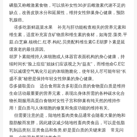
磷脂又称雌激素食物，可以填补女性30岁后雌激素代谢不足的
缺点，改善皮肤水分和延展性，维持女性卵巢身心健康，预防
乳腺癌。
④多吃新鲜蔬菜水果 补充与肝功能检查相关的营养元素和
维生素，适度补充富含矿物质和维生素的食材，如海货.藻类.平
菇.白芝麻.核桃仁.红枣.枸杞.贝类配料维生素C.E胡萝卜素是延
缓衰老的最佳原因。
胡罗卜素能维持人体细胞或人体器官表面机构的身心健康，持
续时间长“脸上痘痘”姐妹们应该视之为“益友”，而维他命C.E它
可以减缓空气氧化引起的体细胞脆化，使年轻人尽可能年轻“长
盛不衰”秘密是保持年轻女性卵巢的身心健康。
⑤多摄取蛋白 适合食用富含多彩蛋白质的食物蛋白质是维持
生命活动最重要的营养元素，表现出身体所需的各种碳水化合
物长期服用高蛋白食物对女性子宫和卵巢有纯天然的维持作
用！蛋白质与人体细胞的修复和免疫功能的维持有关。
但需要注意的是，陆地牲畜肉类食品通常会随着大量的饱和
脂肪酸而发胖，因此建议减少陆地牲畜肉类食品，可以是低脂
乳制品类别.豆类食品和鱼类.虾是蛋白质的关键来源 常见问
题 少吃荷包蛋等油炸食品。