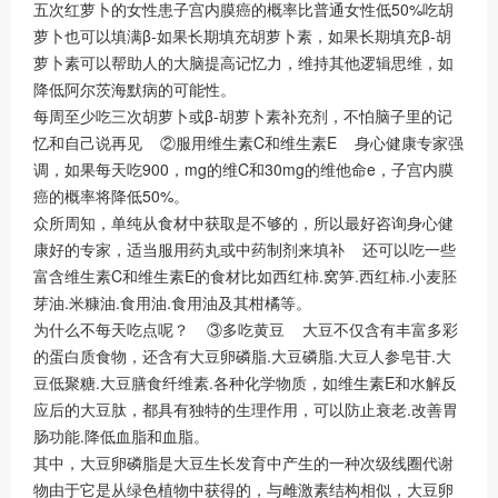
五次红萝卜的女性患子宫内膜癌的概率比普通女性低50%吃胡
萝卜也可以填满β-如果长期填充胡萝卜素，如果长期填充β-胡
萝卜素可以帮助人的大脑提高记忆力，维持其他逻辑思维，如
降低阿尔茨海默病的可能性。
每周至少吃三次胡萝卜或β-胡萝卜素补充剂，不怕脑子里的记
忆和自己说再见 ②服用维生素C和维生素E 身心健康专家强
调，如果每天吃900，mg的维C和30mg的维他命e，子宫内膜
癌的概率将降低50%。
众所周知，单纯从食材中获取是不够的，所以最好咨询身心健
康好的专家，适当服用药丸或中药制剂来填补 还可以吃一些
富含维生素C和维生素E的食材比如西红柿.窝笋.西红柿.小麦胚
芽油.米糠油.食用油.食用油及其柑橘等。
为什么不每天吃点呢？ ③多吃黄豆 大豆不仅含有丰富多彩
的蛋白质食物，还含有大豆卵磷脂.大豆磷脂.大豆人参皂苷.大
豆低聚糖.大豆膳食纤维素.各种化学物质，如维生素E和水解反
应后的大豆肽，都具有独特的生理作用，可以防止衰老.改善胃
肠功能.降低血脂和血脂。
其中，大豆卵磷脂是大豆生长发育中产生的一种次级线圈代谢
物由于它是从绿色植物中获得的，与雌激素结构相似，大豆卵