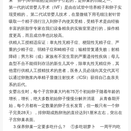
第一代的试管婴儿手术（IVF）是由在试管中培养精子和卵子实
现受精的 。第二代试管婴儿技术，在显微镜下用毛细注射针管
吸取一个精子强行注入到卵子内使其受精，受精手术是由经验
丰富的胚胎学专家在我们设备精良的实验室里进行的，操作精
度更高，而且成功率也比较高。
供精人工授精适应证：睾丸性无精子症、梗阻性无精子症、严
重的少精子症、弱精子症和畸精子症；输精管复通失败；射精
障碍；男方和（或）家族有不宜生育的严重遗传性疾病；母儿
血型不合不能得到存活的新生儿其中，除睾丸性无精症外，其
他需行供精人工授精技术的患者，医务人员必须向其交代其可
以通过卵胞浆内单精子显微注射技术（ICSI）获得自己血亲关
系的后代。
女婴出生时，每个子宫卵巢大约有75万个初始卵子随着年龄的
增长，增长，绝大多数初始卵子慢慢分解并消退 从青春期开
始，每个月都有一定数量的卵子生长发育，但一般只有一个卵
子完美28天），排卵期成熟卵泡的直径达到1厘米左右，突出在
子宫卵巢表面。
3.保养卵巢一定要多吃什么？ ①多吃胡萝卜 一周平均吃