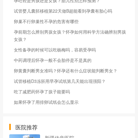
孕吐轻是男孩还是女孩？胎儿性别怎样预测？
试管婴儿囊胚移植第22天做B超能看到孕囊有胎心吗
卵巢不行卵巢性不孕的危害有哪些
孕前期怎么辨别男孩女孩？怀孕如何用科学方法确辨别男孩
女孩？
女性备孕的时候可以吃杨梅吗，容易受孕吗
中药调理后怀孕一般不会胎停是不是真的
卵黄囊判断男女准吗？怀孕还有什么症状能判断男女？
试管移植D3冻胚用早孕试纸第几天能出现强阳？
吃了减肥药怀孕了孩子能要吗
如果怀孕了用排卵试纸会怎么显示
医院推荐
新疆佳音医院