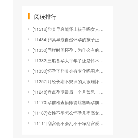
阅读排行
[
11512]卵巢早衰能怀上孩子吗女人卵巢早衰还会怀孕
[
11484]卵巢早衰自然怀孕的孩子正常吗卵巢早衰自然
[
11350]同样时间怀孕，为什么有的显怀而有的不显怀
[
11332]三胎备孕大半年了还是怀不上是怎么回事？
[
11330]怀孕了卵巢会有变化吗图片怀孕后和卵巢有关
[
11257]月经长期不规律的人很难怀孕吗？
[
11248]盘点孕期最后一个月禁忌，避免过度紧张放松
[
11170]孕前检查输卵管堵塞吗孕前要查输卵管吗孕前
[
11167]女性不孕怎么怀孕几率高女人不孕有什么办法
[
11111]刮宫会不会刮不干净刮宫爱怀孕吗刮宫容易刮