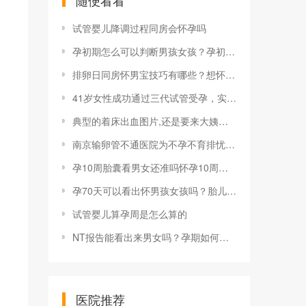
随便看看
试管婴儿降调过程同房会怀孕吗
孕初期怎么可以判断男孩女孩？孕初期看男孩女孩准吗？
排卵日同房怀男宝技巧有哪些？想怀男宝宝备孕前吃啥？
41岁女性成功通过三代试管受孕，实现二度为人母的美妙故事
典型的着床出血图片,还是要来大姨妈胚胎着床出血症状，一般发生在受孕后几天
南京输卵管不通医院为不孕不育排忧解难
孕10周胎囊看男女还准吗怀孕10周孕囊看男女准吗 详细图片展现
孕70天可以看出怀男孩女孩吗？胎儿男女是如何形成的？
试管婴儿算孕周是怎么算的
NT报告能看出来男女吗？孕期如何测性别？
医院推荐