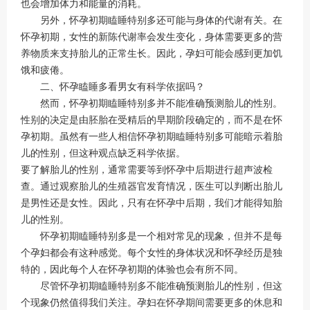
也会增加体力和能量的消耗。
另外，怀孕初期瞌睡特别多还可能与身体的代谢有关。在
怀孕初期，女性的新陈代谢率会发生变化，身体需要更多的营
养物质来支持胎儿的正常生长。因此，孕妇可能会感到更加饥
饿和疲倦。
二、怀孕瞌睡多看男女有科学依据吗？
然而，怀孕初期瞌睡特别多并不能准确预测胎儿的性别。
性别的决定是由胚胎在受精后的早期阶段确定的，而不是在怀
孕初期。虽然有一些人相信怀孕初期瞌睡特别多可能暗示着胎
儿的性别，但这种观点缺乏科学依据。
要了解胎儿的性别，通常需要等到怀孕中后期进行超声波检
查。通过观察胎儿的生殖器官发育情况，医生可以判断出胎儿
是男性还是女性。因此，只有在怀孕中后期，我们才能得知胎
儿的性别。
怀孕初期瞌睡特别多是一个相对常见的现象，但并不是每
个孕妇都会有这种感觉。每个女性的身体状况和怀孕经历是独
特的，因此每个人在怀孕初期的体验也会有所不同。
尽管怀孕初期瞌睡特别多不能准确预测胎儿的性别，但这
个现象仍然值得我们关注。孕妇在怀孕期间需要更多的休息和