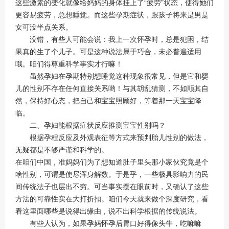
这些激素的变化就像给妈妈的身体挂上了“疲劳”状态，使得她们
更容易疲劳，总想睡觉。而这些孕期症状，跟孩子将来是男是
女可没半点关系。
没错，有些人可能会说：我上一次怀孕时，总是犯困，结
果真的生了个儿子。可是这种说法属于巧合，未必普遍适用
哦。咱们得尊重科学事实才行嘛！
虽然孕妇在孕期特别想睡觉这种现象很常见，但是它和婴
儿的性别不存在任何直接关系哟！与其胡乱猜测，不如顺其自
然，保持好心态，把自己和宝宝照顾好，等着那一天宝宝降
临。
二、孕妇能根据症状反应推测宝宝性别吗？
根据孕程反应及外观表征等方式来预判胎儿性别的做法，
无疑都是不够严谨和科学的。
在咱们中国，准妈妈们为了想知道肚子里头那小家伙究竟是个
啥性别，可谓是使尽浑身解数。于是乎，一些极具影响力的民
间传统法子也层出不穷。可当事实摆在眼前时，又确认了这些
方法的可靠性实在大打折扣。咱们今天就来做个深度研究，看
看这里面哪些是说得出缘由，说不出科学根据的传统说法。
有些人认为，如果孕妈怀孕后胃口好得像头牛，吃嘛嘛