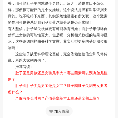
香，那可能肚子里的就是个男娃儿。反之，若是胃口不怎么
样，那便很可能怀的是个女娃娃。这个说法是没有科学证据支
撑的。吃不吃得下东西，其实跟雌性激素有所关联，这个激素
的作用可是关系到咱们孕期荷尔蒙分泌是否正常呢！
有人坚信，肚子呈尖状就更有可能孕育男娃；而肚子形似球自
然怀上女孩的可能性更大。但是呢，分析相关数据的结果却显
示，这些论调同样缺失科学支撑。其实肚型更多的受到胎位影
响啊！
这些法子缺乏科学理论基础，完全依赖迷信信念和民俗传
说，所以大家别再信了。
推荐阅读：
肚子圆是男孩还是女孩几率大？哪些因素可以预测胎儿性
别？
肚子圆肚子尖是男宝还是女宝？肚子圆肚子尖测男女要考
虑什么？
产假有多长时间？产假是拿基本工资还是全额工资？
加入收藏