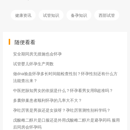
健康资讯
试管知识
备孕知识
西部试管
随便看看
安全期同房无措施也会怀孕
试管婴儿怀孕生产周数
做dna验血怀孕多长时间能检查性别？怀孕性别还有什么方
法能查出来？
中医把脉知男女的依据是什么？怀孕看男女用B超准吗？
多囊卵巢患者顺利怀孕的几率大不大？
孕吐厉害是男孩还是女孩呀？孕吐厉害测性别科学吗？
戊酸雌二醇片是口服还是外用戊酸雌二醇片是避孕药吗 服用
后同房会怀孕吗