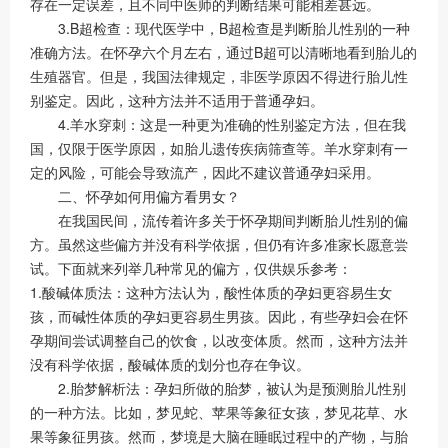
存在一定误差，且不同中医师的判断结果可能相差甚远。
3.B超检查：现代医学中，B超检查是判断胎儿性别的一种
准确方法。在怀孕六个月左右，通过B超可以清晰地看到胎儿的
生殖器官。但是，我国法律规定，非医学原因不得进行胎儿性
别鉴定。因此，这种方法并不适用于普通孕妇。
4.羊水穿刺：这是一种更为准确的性别鉴定方法，但在我
国，仅限于医学原因，如胎儿遗传疾病筛查等。羊水穿刺有一
定的风险，可能会导致流产，因此不建议普通孕妇采用。
二、怀孕如何用偏方看男女？
在我国民间，流传着许多关于怀孕期间判断胎儿性别的偏
方。虽然这些偏方并没有科学依据，但仍有许多准家长愿意尝
试。下面就来列举几种常见的偏方，仅供娱乐参考：
1.酸碱体质法：这种方法认为，酸性体质的孕妇更容易生女
孩，而碱性体质的孕妇更容易生男孩。因此，有些孕妇会在怀
孕期间尝试调整自己的饮食，以改变体质。然而，这种方法并
没有科学依据，酸碱体质的划分也存在争议。
2.胎梦解析法：孕妇所做的胎梦，被认为是预测胎儿性别
的一种方法。比如，梦见蛇、苹果等象征女孩，梦见花草、水
果等象征男孩。然而，梦境是大脑在睡眠过程中的产物，与胎