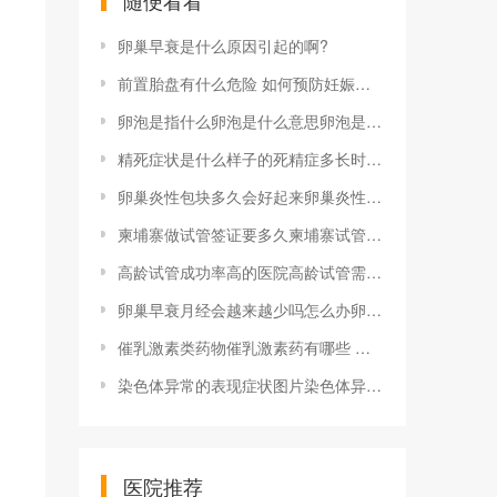
随便看看
卵巢早衰是什么原因引起的啊?
前置胎盘有什么危险 如何预防妊娠前置胎盘有什么危险 如何预防
卵泡是指什么卵泡是什么意思卵泡是什么样子图片
精死症状是什么样子的死精症多长时间能治好
卵巢炎性包块多久会好起来卵巢炎性包块b超表现有哪些 会自己消失吗
柬埔寨做试管签证要多久柬埔寨试管婴儿做一次多少钱柬埔寨试管婴儿供卵过程分析
高龄试管成功率高的医院高龄试管需要做什么？要注意哪些问题？
卵巢早衰月经会越来越少吗怎么办卵巢早衰月经会越来越少吗女性卵巢早衰不一定月经量少
催乳激素类药物催乳激素药有哪些 治疗催乳激素高的中药方子有哪些
染色体异常的表现症状图片染色体异常—染色体数目异常
医院推荐