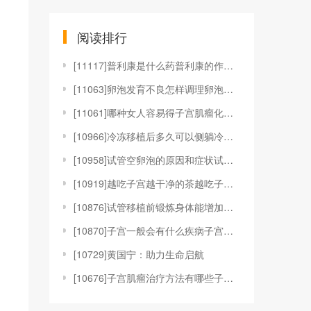
阅读排行
[
11117]普利康是什么药普利康的作用和疗效是什么普
[
11063]卵泡发育不良怎样调理卵泡发育不良是什么原
[
11061]哪种女人容易得子宫肌瘤化解子宫肌瘤的食物
[
10966]冷冻移植后多久可以侧躺冷冻胚胎移植后可以
[
10958]试管空卵泡的原因和症状试管促排空卵泡怎么
[
10919]越吃子宫越干净的茶越吃子宫越干净的食物人
[
10876]试管移植前锻炼身体能增加成功率吗试管移植
[
10870]子宫一般会有什么疾病子宫一般会有哪些问题
[
10729]黄国宁：助力生命启航
[
10676]子宫肌瘤治疗方法有哪些子宫肌瘤的治疗方法